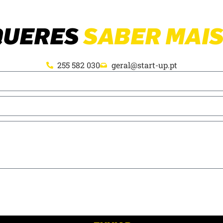
QUERES
SABER MAIS
255 582 030
geral@start-up.pt